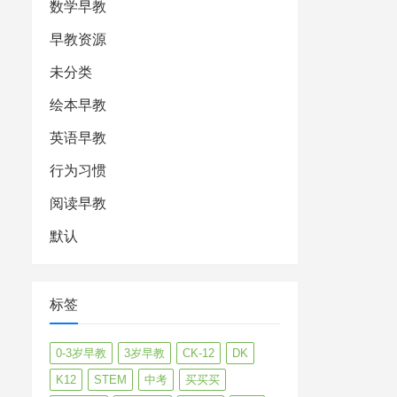
数学早教
早教资源
未分类
绘本早教
英语早教
行为习惯
阅读早教
默认
标签
0-3岁早教
3岁早教
CK-12
DK
K12
STEM
中考
买买买