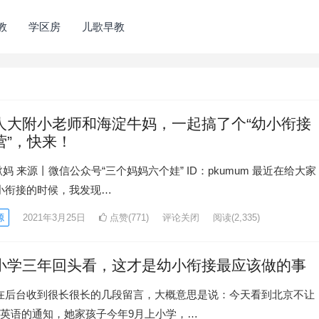
教
学区房
儿歌早教
人大附小老师和海淀牛妈，一起搞了个“幼小衔接
营”，快来！
啾啾妈 来源丨微信公众号“三个妈妈六个娃” ID：pkumum 最近在给大家
小衔接的时候，我发现…
源
2021年3月25日
点赞(771)
评论关闭
阅读
(2,335)
小学三年回头看，这才是幼小衔接最应该做的事
在后台收到很长很长的几段留言，大概意思是说：今天看到北京不让
学英语的通知，她家孩子今年9月上小学，…