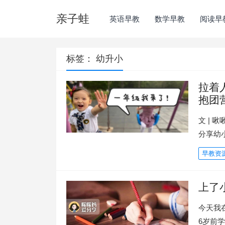
亲子蛙
英语早教
数学早教
阅读早
标签：
幼升小
拉着
抱团
文 | 
分享幼
早教资
上了
今天我
6岁前