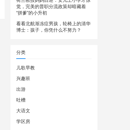
荷兰教授妈妈自述：女儿上小学才惊
觉，完美的普职分流政策却暗藏着
“拼爹”的小升初
看看北航渐冻症男孩，轮椅上的清华
博士：孩子，你凭什么不努力？
分类
儿歌早教
兴趣班
出游
吐槽
大语文
学区房