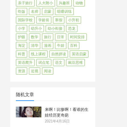
亲子旅行
人大附小
兴趣班
动物
吃饭
名师
启蒙
咀嚼训练
国际学校
学龄前
寒假
小升初
小学
幼升小
幼小衔接
恐龙
护眼
数学
旅行
日常
时间安排
海淀
清华
漫画
牛娃
百科
科普
线上课程
自然拼读
英语启蒙
英语爬升
词点笔
语文
豌豆思维
资源
近视
阅读
随机文章
来啊！比惨啊！看谁的生
娃经历更奇葩
2021年4月16日