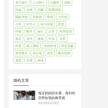
亲子旅行
人大附小
兴趣班
动物
吃饭
名师
启蒙
咀嚼训练
国际学校
学龄前
寒假
小升初
小学
幼升小
幼小衔接
恐龙
护眼
数学
旅行
日常
时间安排
海淀
清华
漫画
牛娃
百科
科普
线上课程
自然拼读
英语启蒙
英语爬升
词点笔
语文
豌豆思维
资源
近视
阅读
随机文章
海淀妈妈回头看，海归经
历带给我的教育观
2021年6月24日