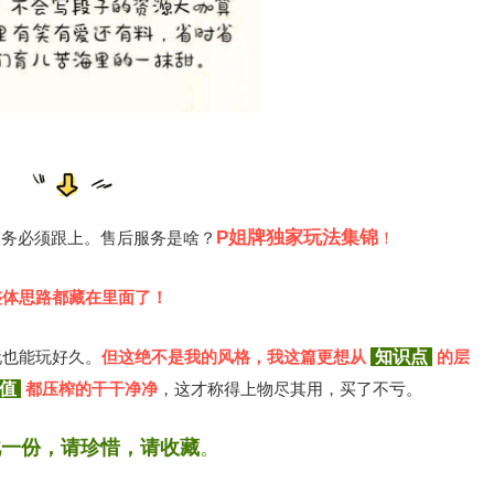
P姐牌独家
玩法集锦
服务必须跟上。
售后服务是啥？
！
整体思路都藏在里面了！
玩也能玩好久。
但这绝不是我的风格，我这篇更想从
知识点
的层
价值
都压榨的干干净净
，这才称得上物尽其用，买了不亏。
此一份，请珍惜，请收藏
。