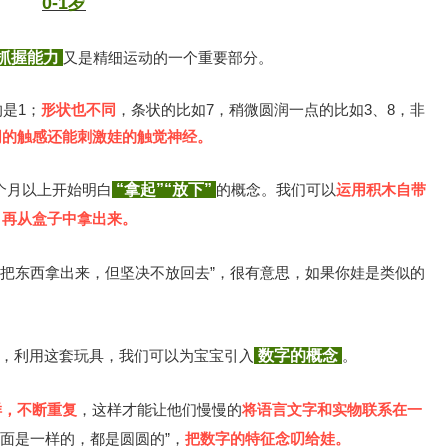
0-1岁
抓握能力
又是精细运动的一个重要部分。
的是1；
形状也不同
，条状的比如7，稍微圆润一点的比如3、8，非
同的触感还能刺激娃的触觉神经。
个月以上开始明白
“拿起”“放下”
的概念。我们可以
运用积木自带
，再从盒子中拿出来。
能把东西拿出来，但坚决不放回去”，很有意思，如果你娃是类似的
物，利用这套玩具，我们可以为宝宝引入
数字的概念
。
样，不断重复
，这样才能让他们慢慢的
将语言文字和实物联系在一
下面是一样的，都是圆圆的”，
把数字的特征念叨给娃。