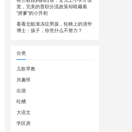
荷兰教授妈妈自述：女儿上小学才惊
觉，完美的普职分流政策却暗藏着
“拼爹”的小升初
看看北航渐冻症男孩，轮椅上的清华
博士：孩子，你凭什么不努力？
分类
儿歌早教
兴趣班
出游
吐槽
大语文
学区房