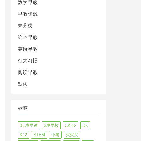
数学早教
早教资源
未分类
绘本早教
英语早教
行为习惯
阅读早教
默认
标签
0-3岁早教
3岁早教
CK-12
DK
K12
STEM
中考
买买买