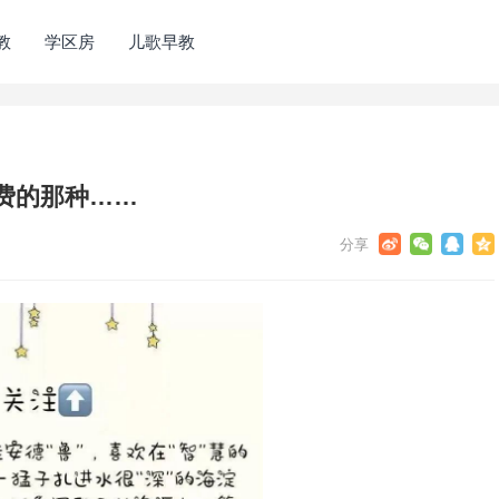
教
学区房
儿歌早教
费的那种……