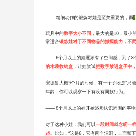
精细动作的锻炼对娃是至关重要的，而
——
玩具中的
数字大小不同
，最大的是10，最小
常适合
锻炼娃对于不同物品的抓握能力，不
6个月以上的娃逐渐有了空间感，到了8
——
的木质收纳盒
，让娃尝试
把数字放进盒子中
安德鲁大概9个月的时候，有一个阶段是“只
年龄，你可以观察一下有没有同款行为。
8个月以上的娃开始逐步认识周围的事
——
对于这种小娃，我们可以
一段时间就念叨一
起
。比如，“这是8，它有两个洞洞，上面和