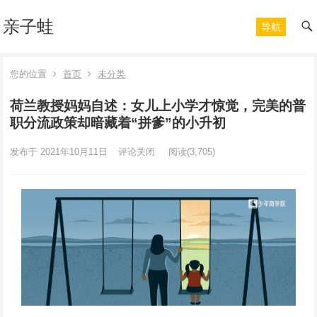
亲子蛙
导航
您的位置
首页
未分类
荷兰教授妈妈自述：女儿上小学才惊觉，完美的普
职分流政策却暗藏着“拼爹”的小升初
发布于 2021年10月11日
评论关闭
阅读
(3,705)