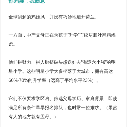
你鸡娃，我随意
全球刮起的鸡娃风，并没有巧妙地避开荷兰。
一方面，中产父母正在为孩子“升学”而绞尽脑汁殚精竭
虑。
他们拼财力、拼人脉挤破头想送娃去“海淀六小强”的明
星小学。这些明星小学大多坐落于大城市，拥有高达
60%-70%的升学率（远高于平均水平23%）。
它们不仅要求学区房、筛选父母学历、家庭背景，即使
满足所有条件早早报名排队，也时常一位难求。（果然
有人的地方就有孟母。）