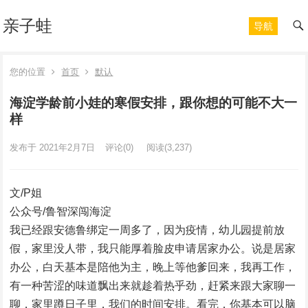
亲子蛙
导航
您的位置
首页
默认
海淀学龄前小娃的寒假安排，跟你想的可能不大一
样
发布于 2021年2月7日
评论(0)
阅读
(3,237)
文/P姐
公众号/鲁智深闯海淀
我已经跟安德鲁绑定一周多了，因为疫情，幼儿园提前放
假，家里没人带，我只能厚着脸皮申请居家办公。说是居家
办公，白天基本是陪他为主，晚上等他爹回来，我再工作，
有一种苦涩的味道飘出来就趁着热乎劲，赶紧来跟大家聊一
聊，家里蹲日子里，我们的时间安排。看完，你基本可以脑