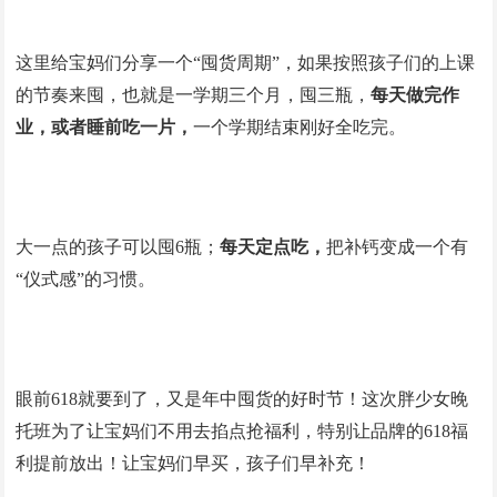
这里给宝妈们分享一个“囤货周期”，如果按照孩子们的上课
的节奏来囤，也就是一学期三个月，囤三瓶，
每天做完作
业，或者睡前吃一片，
一个学期结束刚好全吃完。
大一点的孩子可以囤
6
瓶；
每天定点吃，
把补钙变成一个有
“仪式感”的习惯。
眼前618就要到了，又是年中囤货的好时节！这次胖少女晚
托班为了让宝妈们不用去掐点抢福利，特别让品牌的618福
利提前放出！让宝妈们早买，孩子们早补充！