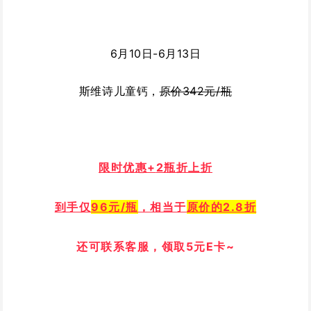
6月10日-6月13日
斯维诗儿童钙，
原价342元/瓶
限时优惠+
2瓶折上折
到手仅
96
元/瓶
，相当于
原价的2.8折
还可联系客服，领取5元E卡~