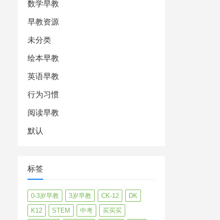
数学早教
早教资源
未分类
绘本早教
英语早教
行为习惯
阅读早教
默认
标签
0-3岁早教
3岁早教
CK-12
DK
K12
STEM
中考
买买买