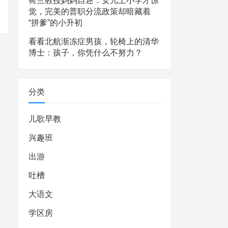
荷兰教授妈妈自述：女儿上小学才惊
觉，完美的普职分流政策却暗藏着
“拼爹”的小升初
看看北航渐冻症男孩，轮椅上的清华
博士：孩子，你凭什么不努力？
分类
儿歌早教
兴趣班
出游
吐槽
大语文
学区房