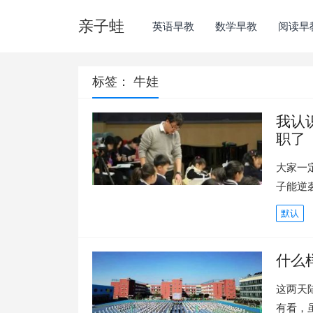
亲子蛙
英语早教
数学早教
阅读早
标签：
牛娃
我认
职了
大家一
子能逆
默认
什么
这两天
有看，