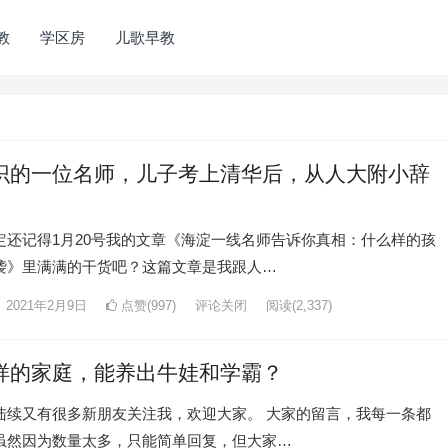
教
学区房
儿歌早教
识的一位名师，儿子考上清华后，从人大附小辞
定还记得1月20号我的文章《海淀一线名师告诉你真相：什么样的孩
袭》里满满的干货吧？这篇文章是我跟人…
2021年2月9日
点赞(997)
评论关闭
阅读
(2,337)
样的家庭，能养出牛娃和学霸？
陆续又有很多新朋友关注我，欢迎大家。 大家的留言，我每一条都
虽然因为数量太多，只能简单回复，但大家…