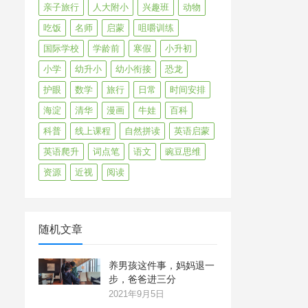
亲子旅行
人大附小
兴趣班
动物
吃饭
名师
启蒙
咀嚼训练
国际学校
学龄前
寒假
小升初
小学
幼升小
幼小衔接
恐龙
护眼
数学
旅行
日常
时间安排
海淀
清华
漫画
牛娃
百科
科普
线上课程
自然拼读
英语启蒙
英语爬升
词点笔
语文
豌豆思维
资源
近视
阅读
随机文章
养男孩这件事，妈妈退一
步，爸爸进三分
2021年9月5日