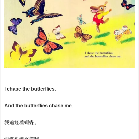
I chase the butterflies.
And the butterflies chase me.
我追逐着蝴蝶。