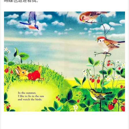
蝴蝶也追逐着我。