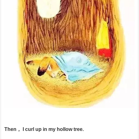
Then， I curl up in my hollow tree.