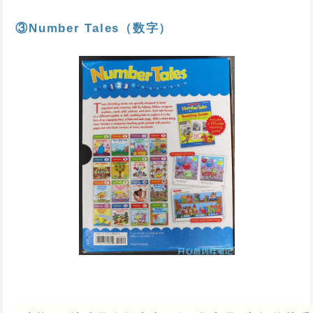
③Number Tales（数字）