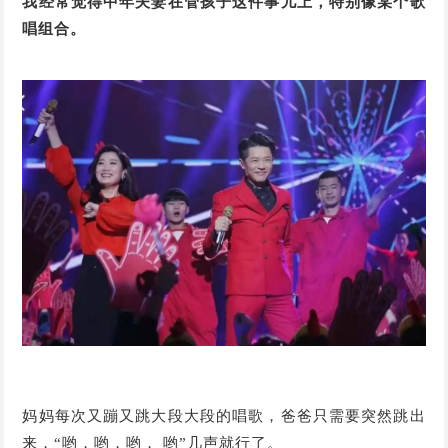
我经常觉得中年夫妻在管孩子这件事儿上，特别像某个歌
唱组合。
妈妈每次又蹦又跳大段大段的唱歌，爸爸只需要突然跳出
来，“哟，哟，哟， 哟”几声就行了。