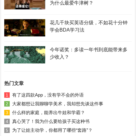
为什么最爱牛津树？
花几千块买英语分级，不如花十分钟
学会BDA学习法
今年诺奖：多读一年书到底能带来多
少收入？
热门文章
有了这四款App，没有学不会的外语
1
大家都想让我聊聊学美术，我却想先谈这件事
2
什么样的家庭，能养出牛娃和学霸？
3
真心哭了！我为什么要给孩子买这种书
4
为了让娃主动学，你都用了哪些“套路”？
5