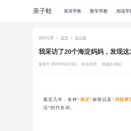
亲子蛙
英语早教
数学早教
阅读早
您的位置
首页
未分类
我采访了20个海淀妈妈，发现
发布于 2021年5月13日
评论关闭
阅读
(1,891)
最近几年，各种
“海淀”
标签以及
“鸡娃教
活”的代名词。