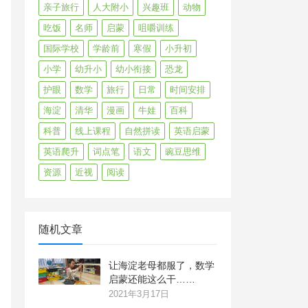
亲子旅行
人大附小
兴趣班
动物
吃饭
名师
启蒙
咀嚼训练
国际学校
学龄前
寒假
小升初
小学
幼升小
幼小衔接
恐龙
护眼
数学
旅行
日常
时间安排
海淀
清华
漫画
牛娃
百科
科普
线上课程
自然拼读
英语启蒙
英语爬升
词点笔
语文
豌豆思维
资源
近视
阅读
随机文章
让海淀老母都服了，数学
启蒙还能这么干……
2021年3月17日