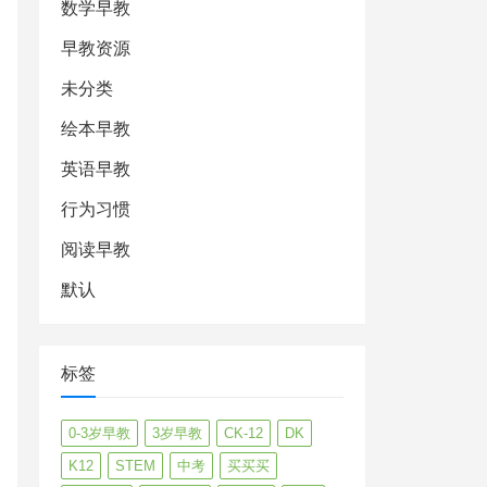
数学早教
早教资源
未分类
绘本早教
英语早教
行为习惯
阅读早教
默认
标签
0-3岁早教
3岁早教
CK-12
DK
K12
STEM
中考
买买买