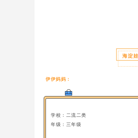
海淀
伊伊妈妈：
学校：二流二类
年级：三年级