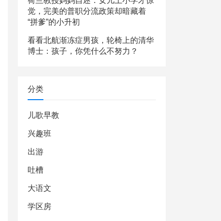
荷兰教授妈妈自述：女儿上小学才惊
觉，完美的普职分流政策却暗藏着
“拼爹”的小升初
看看北航渐冻症男孩，轮椅上的清华
博士：孩子，你凭什么不努力？
分类
儿歌早教
兴趣班
出游
吐槽
大语文
学区房